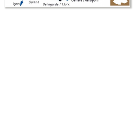
Commerces de bouche
Restaurants et hébergements
Histoire
Géographie
Économie et emploi
Artisans, Entreprises & Prestataires
Agriculture
Forêt
Vivre à La Pesse
Logement