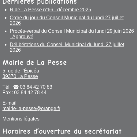
Dernières publications
R de La Pesse n°66 - décembre 2025
Actualités
Ordre du jour du Conseil Municipal du lundi 27 juillet
2026
Actualités Commune de La Pesse
Procès-verbal du Conseil Municipal du lundi 29 juin 2026
- Approuvé
L’R de la Pesse
Délibérations du Conseil Municipal du lundi 27 juillet
2026
Agenda
Mairie de La Pesse
Actualités Communauté de communes Haut-
5 rue de l’Épicéa
Jura Saint Claude
39370 La Pesse
Actualités Parc Naturel Régional du Haut-
Tél :
03 84 42 70 83
Jura
Fax : 03 84 42 78 44
E-mail :
Actualités État (Préfecture, Trésor public, etc.)
mairie-la-pesse@orange.fr
Actualités communes voisines
Mentions légales
Horaires d’ouverture du secrétariat
Newsletter