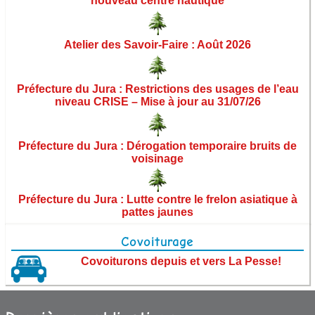
nouveau centre nautique
Démarches administratives
Urbanisme et aménagement
Atelier des Savoir-Faire : Août 2026
Vie municipale
Préfecture du Jura : Restrictions des usages de l’eau
niveau CRISE – Mise à jour au 31/07/26
Les élus
Préfecture du Jura : Dérogation temporaire bruits de
Commissions municipales
voisinage
Ordres du jour des conseils municipaux
Préfecture du Jura : Lutte contre le frelon asiatique à
Procès-verbaux des conseils municipaux
pattes jaunes
Arrêtés
Covoiturage
Covoiturons depuis et vers La Pesse!
Territoire et institutions
Finances et budget