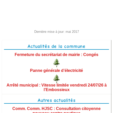
Enfance et jeunesse
Vie associative
Déchets et recyclage
Dernière mise à jour: mai 2017
Déneigement
Actualités de la commune
Eau potable et assainissement
Fermeture du secrétariat de mairie : Congés
Santé/Secours
Panne générale d’électricité
Culture
Transports et covoiturage
Arrêté municipal : Vitesse limitée vendredi 24/07/26 à
l’Embossieux
Agence postale
Autres actualités
Aide sociale
Comm. Comm. HJSC : Consultation citoyenne