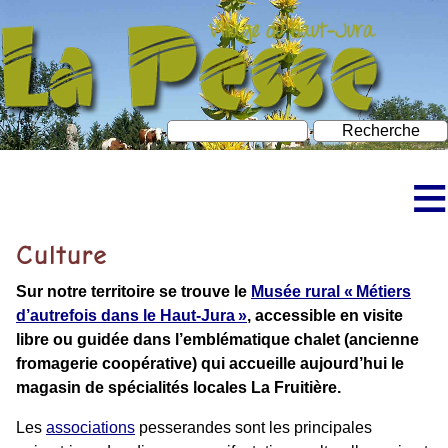
≡
Accueil
Culture
Découvrir La Pesse
Sur notre territoire se trouve le
Musée rural « Métiers
d’autrefois dans le Haut-Jura »
, accessible en visite
Bureau d’information touristique
libre ou guidée dans l’emblématique chalet (ancienne
fromagerie coopérative) qui accueille aujourd’hui le
À faire à La Pesse
magasin de spécialités locales La Fruitière.
Neige et ski
Les
associations
pesserandes sont les principales