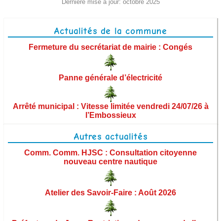
Dernière mise à jour: octobre 2025
Enfance et jeunesse
Actualités de la commune
Vie associative
Fermeture du secrétariat de mairie : Congés
Déchets et recyclage
Déneigement
Panne générale d’électricité
Eau potable et assainissement
Arrêté municipal : Vitesse limitée vendredi 24/07/26 à
l’Embossieux
Santé/Secours
Autres actualités
Culture
Comm. Comm. HJSC : Consultation citoyenne
Transports et covoiturage
nouveau centre nautique
Agence postale
Atelier des Savoir-Faire : Août 2026
Aide sociale