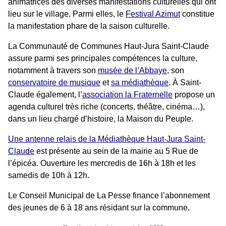
animatrices des diverses manifestations culturelles qui ont
Commerces de bouche
lieu sur le village. Parmi elles, le
Festival Azimut
constitue
la manifestation phare de la saison culturelle.
Restaurants et hébergements
La Communauté de Communes Haut-Jura Saint-Claude
Histoire
assure parmi ses principales compétences la culture,
notamment à travers son
musée de l’Abbaye
, son
Géographie
conservatoire de musique
et
sa médiathèque
. À Saint-
Économie et emploi
Claude également, l’
association la Fraternelle
propose un
agenda culturel très riche (concerts, théâtre, cinéma…),
Artisans, Entreprises & Prestataires
dans un lieu chargé d’histoire, la Maison du Peuple.
Agriculture
Une antenne relais de la Médiathèque Haut-Jura Saint-
Claude
est présente au sein de la mairie au 5 Rue de
Forêt
l’épicéa. Ouverture les mercredis de 16h à 18h et les
samedis de 10h à 12h.
Vivre à La Pesse
Le Conseil Municipal de La Pesse finance l’abonnement
des jeunes de 6 à 18 ans résidant sur la commune.
Logement