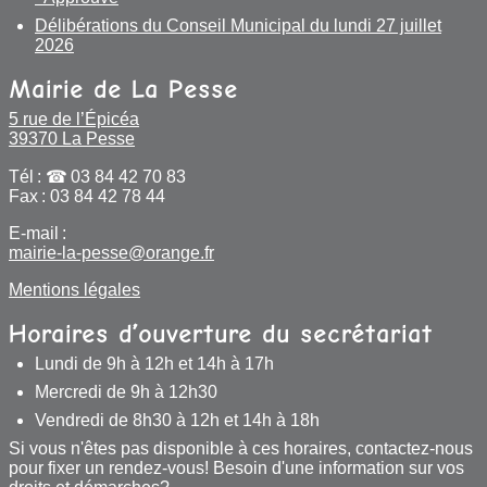
Délibérations du Conseil Municipal du lundi 27 juillet
Actualités
2026
Mairie de La Pesse
Actualités Commune de La Pesse
5 rue de l’Épicéa
39370 La Pesse
L’R de la Pesse
Tél :
03 84 42 70 83
Agenda
Fax : 03 84 42 78 44
E-mail :
Actualités Communauté de communes Haut-
mairie-la-pesse@orange.fr
Jura Saint Claude
Mentions légales
Actualités Parc Naturel Régional du Haut-
Jura
Horaires d’ouverture du secrétariat
Lundi de 9h à 12h et 14h à 17h
Actualités État (Préfecture, Trésor public, etc.)
Mercredi de 9h à 12h30
Actualités communes voisines
Vendredi de 8h30 à 12h et 14h à 18h
Si vous n'êtes pas disponible à ces horaires, contactez-nous
Newsletter
pour fixer un rendez-vous! Besoin d'une information sur vos