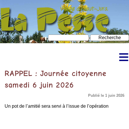
≡
Accueil
RAPPEL : Journée citoyenne
Découvrir La Pesse
samedi 6 juin 2026
Bureau d’information touristique
Publié le 1 juin 2026
Un pot de l’amitié sera servi à l’issue de l’opération
À faire à La Pesse
Neige et ski