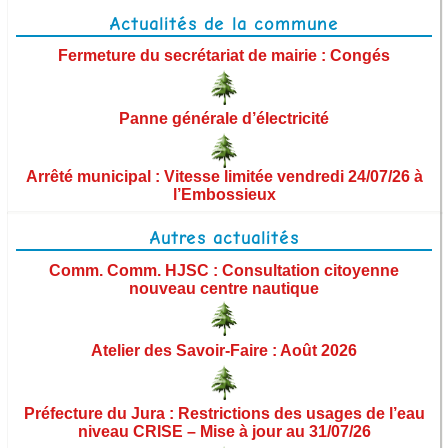
Démarches administratives
Actualités de la commune
Urbanisme et aménagement
Fermeture du secrétariat de mairie : Congés
Vie municipale
Panne générale d’électricité
Les élus
Arrêté municipal : Vitesse limitée vendredi 24/07/26 à
l’Embossieux
Commissions municipales
Autres actualités
Ordres du jour des conseils municipaux
Comm. Comm. HJSC : Consultation citoyenne
nouveau centre nautique
Procès-verbaux des conseils municipaux
Arrêtés
Atelier des Savoir-Faire : Août 2026
Territoire et institutions
Préfecture du Jura : Restrictions des usages de l’eau
Finances et budget
niveau CRISE – Mise à jour au 31/07/26