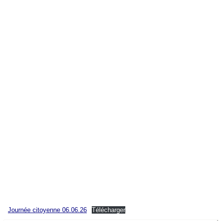
Enfance et jeunesse
Vie associative
Déchets et recyclage
Déneigement
Eau potable et assainissement
Santé/Secours
Culture
Transports et covoiturage
Agence postale
Aide sociale
Journée citoyenne 06.06.26
Télécharger