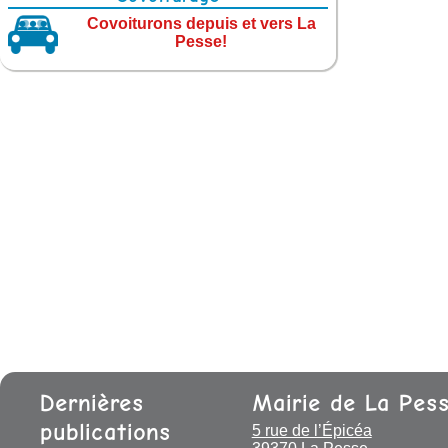
Covoiturons depuis et vers La
Pesse!
Dernières
Mairie de La Pes
publications
5 rue de l’Épicéa