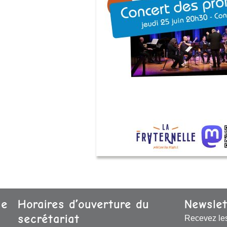
se
Horaires d’ouverture du
Newslet
secrétariat
Recevez le