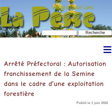
≡
Accueil
Arrêté Préfectoral : Autorisation
Découvrir La Pesse
franchissement de la Semine
dans le cadre d’une exploitation
Bureau d’information touristique
forestière
À faire à La Pesse
Publié le 1 juin 2026
Neige et ski