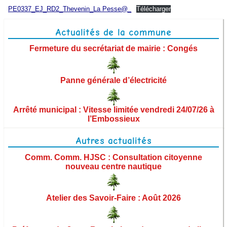
Démarches administratives
PE0337_EJ_RD2_Thevenin_La Pesse@_
Télécharger
Urbanisme et aménagement
Actualités de la commune
Fermeture du secrétariat de mairie : Congés
Vie municipale
Panne générale d’électricité
Les élus
Commissions municipales
Arrêté municipal : Vitesse limitée vendredi 24/07/26 à
l’Embossieux
Ordres du jour des conseils municipaux
Autres actualités
Procès-verbaux des conseils municipaux
Comm. Comm. HJSC : Consultation citoyenne
nouveau centre nautique
Arrêtés
Territoire et institutions
Atelier des Savoir-Faire : Août 2026
Finances et budget