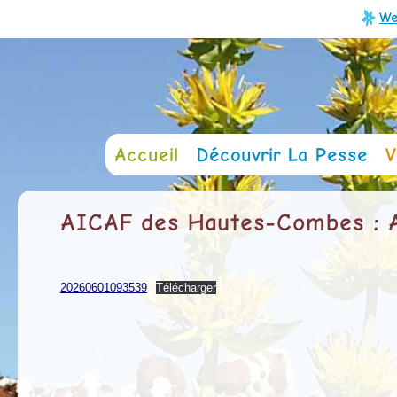
We
Accueil
Découvrir La Pesse
V
AICAF des Hautes-Combes : A
20260601093539
Télécharger