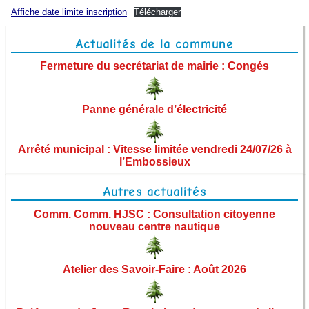
Démarches administratives
Affiche date limite inscription
Télécharger
Urbanisme et aménagement
Actualités de la commune
Fermeture du secrétariat de mairie : Congés
Vie municipale
Panne générale d’électricité
Les élus
Commissions municipales
Arrêté municipal : Vitesse limitée vendredi 24/07/26 à
l’Embossieux
Ordres du jour des conseils municipaux
Autres actualités
Procès-verbaux des conseils municipaux
Comm. Comm. HJSC : Consultation citoyenne
nouveau centre nautique
Arrêtés
Territoire et institutions
Atelier des Savoir-Faire : Août 2026
Finances et budget