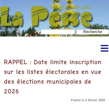
≡
Accueil
RAPPEL : Date limite inscription
Découvrir La Pesse
sur les listes électorales en vue
des élections municipales de
Bureau d’information touristique
2026
À faire à La Pesse
Publié le 2 février 2026
Neige et ski