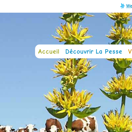
We
Accueil
Découvrir La Pesse
V