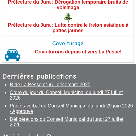
Préfecture du Jura : Dérogation temporaire bruits de
voisinage
Actualités
Préfecture du Jura : Lutte contre le frelon asiatique à
Actualités Commune de La Pesse
pattes jaunes
L’R de la Pesse
Covoiturage
Covoiturons depuis et vers La Pesse!
Agenda
Actualités Communauté de communes Haut-
Jura Saint Claude
Dernières publications
R de La Pesse n°66 - décembre 2025
Actualités Parc Naturel Régional du Haut-
Jura
Ordre du jour du Conseil Municipal du lundi 27 juillet
2026
Actualités État (Préfecture, Trésor public, etc.)
Procès-verbal du Conseil Municipal du lundi 29 juin 2026
- Approuvé
Actualités communes voisines
Délibérations du Conseil Municipal du lundi 27 juillet
2026
Newsletter