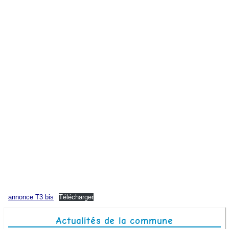
Enfance et jeunesse
Vie associative
Déchets et recyclage
Déneigement
Eau potable et assainissement
Santé/Secours
Culture
Transports et covoiturage
Agence postale
annonce T3 bis
Télécharger
Aide sociale
Actualités de la commune