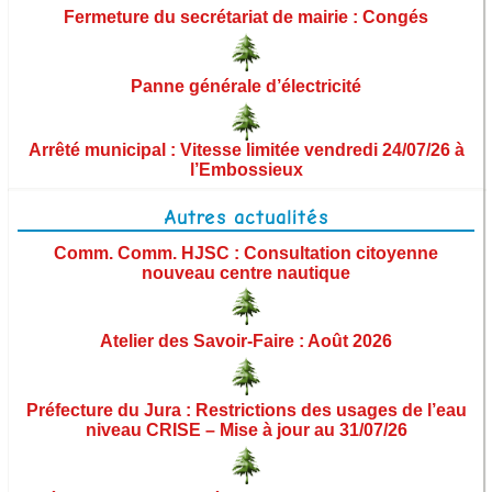
Démarches administratives
Fermeture du secrétariat de mairie : Congés
Urbanisme et aménagement
Panne générale d’électricité
Vie municipale
Arrêté municipal : Vitesse limitée vendredi 24/07/26 à
l’Embossieux
Les élus
Autres actualités
Commissions municipales
Comm. Comm. HJSC : Consultation citoyenne
nouveau centre nautique
Ordres du jour des conseils municipaux
Procès-verbaux des conseils municipaux
Atelier des Savoir-Faire : Août 2026
Arrêtés
Préfecture du Jura : Restrictions des usages de l’eau
Territoire et institutions
niveau CRISE – Mise à jour au 31/07/26
Finances et budget