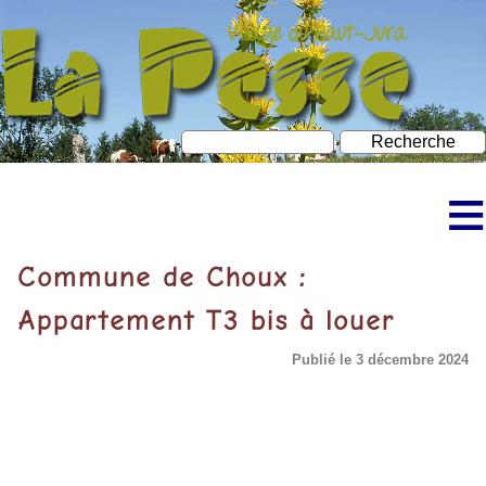
≡
Accueil
Commune de Choux :
Découvrir La Pesse
Appartement T3 bis à louer
Bureau d’information touristique
Publié le 3 décembre 2024
À faire à La Pesse
Neige et ski