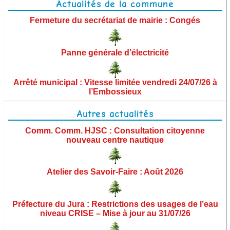
Actualités de la commune
Démarches administratives
Fermeture du secrétariat de mairie : Congés
Urbanisme et aménagement
Panne générale d’électricité
Vie municipale
Arrêté municipal : Vitesse limitée vendredi 24/07/26 à
Les élus
l’Embossieux
Commissions municipales
Autres actualités
Ordres du jour des conseils municipaux
Comm. Comm. HJSC : Consultation citoyenne
nouveau centre nautique
Procès-verbaux des conseils municipaux
Atelier des Savoir-Faire : Août 2026
Arrêtés
Territoire et institutions
Préfecture du Jura : Restrictions des usages de l’eau
niveau CRISE – Mise à jour au 31/07/26
Finances et budget