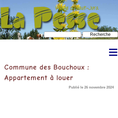
≡
Accueil
Commune des Bouchoux :
Découvrir La Pesse
Appartement à louer
Bureau d’information touristique
Publié le 26 novembre 2024
À faire à La Pesse
Neige et ski